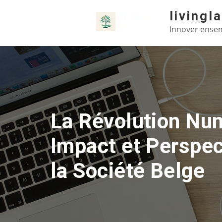
Skip
livingl
to
Innover ensem
content
La Révolution Num
Impact et Perspec
la Société Belge