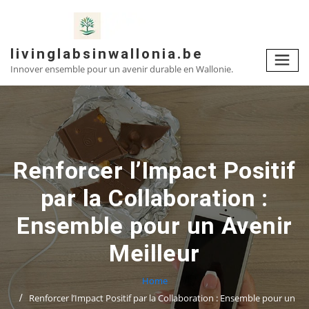
Skip
to
content
livinglabsinwallonia.be
Innover ensemble pour un avenir durable en Wallonie.
Renforcer l’Impact Positif
par la Collaboration :
Ensemble pour un Avenir
Meilleur
Home
Renforcer l’Impact Positif par la Collaboration : Ensemble pour un