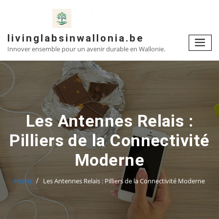
Skip
to
content
livinglabsinwallonia.be
Innover ensemble pour un avenir durable en Wallonie.
Les Antennes Relais :
Pilliers de la Connectivité
Moderne
Home
Les Antennes Relais : Pilliers de la Connectivité Moderne