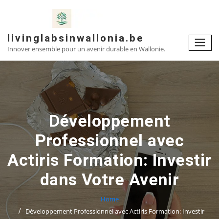
Skip
to
content
livinglabsinwallonia.be
Innover ensemble pour un avenir durable en Wallonie.
Développement
Professionnel avec
Actiris Formation: Investir
dans Votre Avenir
Home
Développement Professionnel avec Actiris Formation: Investir