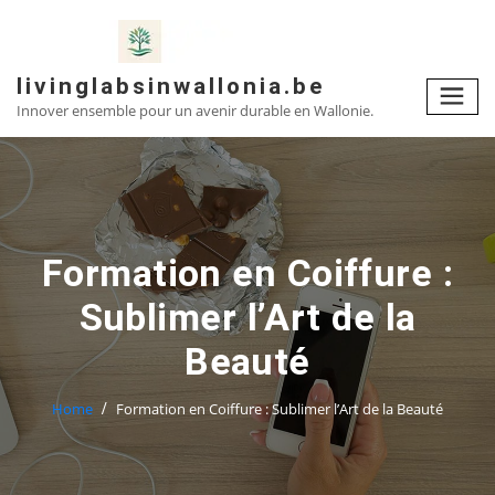
Skip
to
content
livinglabsinwallonia.be
Innover ensemble pour un avenir durable en Wallonie.
Formation en Coiffure :
Sublimer l’Art de la
Beauté
Home
Formation en Coiffure : Sublimer l’Art de la Beauté