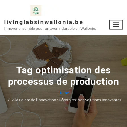
Skip
to
content
livinglabsinwallonia.be
Innover ensemble pour un avenir durable en Wallonie.
Tag optimisation des
processus de production
Home
À la Pointe de l’Innovation : Découvrez Nos Solutions Innovantes