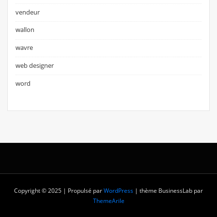
vendeur
wallon
wavre
web designer
word
Copyright © 2025 | Propulsé par
WordPress
|
thème BusinessLab par
ThemeArile