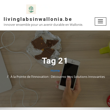
Skip
to
content
livinglabsinwallonia.be
Innover ensemble pour un avenir durable en Wallonie.
Tag 21
Home
À la Pointe de l’Innovation : Découvrez Nos Solutions Innovantes